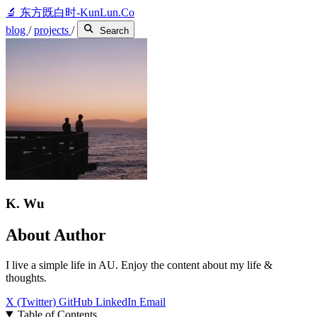
🔬
东方既白时-KunLun.Co
blog
/
projects
/
Search
K. Wu
About Author
I live a simple life in AU. Enjoy the content about my life &
thoughts.
X (Twitter)
GitHub
LinkedIn
Email
Table of Contents