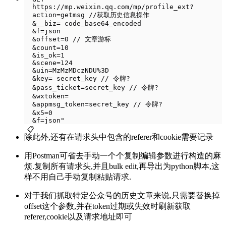
  https://mp.weixin.qq.com/mp/profile_ext?
  action=getmsg //获取历史信息操作
  &__biz= code_base64_encoded 
  &f=json
  &offset=0 // 文章游标
  &count=10
  &is_ok=1
  &scene=124
  &uin=MzMzMDczNDU%3D
  &key= secret_key // 令牌?
  &pass_ticket=secret_key // 令牌?
  &wxtoken=
  &appmsg_token=secret_key // 令牌?
  &x5=0
  &f=json"
📋
除此外,还有在请求头中包含的referer和cookie需要记录
用Postman可省去手动一个个复制编辑参数进行构造的麻
烦.复制所有请求头,并且bulk edit,再导出为python脚本,这
样不用自己手动复制粘贴请求.
对于我们抓取特定公众号的历史文章来说,只需要替换掉
offset这个参数,并在token过期或失效时刷新获取
referer,cookie以及请求地址即可