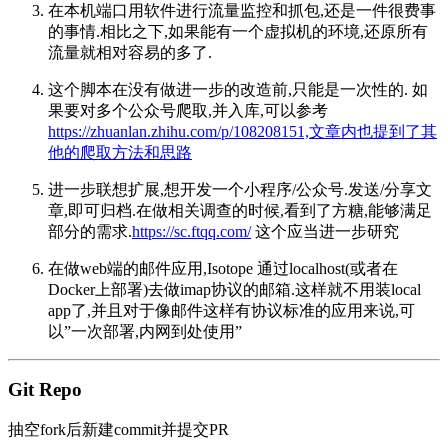
在本机端口用软件进行流量监控和抓包,还是一件很费事
的事情.相比之下,如果能有一个虚拟机的环境,还原所有
流量就相对容易的多了.
这个脚本在没有做进一步的改造前,只能是一次性的. 如
果要对多个公众号爬取,并入库,可以参考
https://zhuanlan.zhihu.com/p/108208151,文章内也提到了其
他的爬取方法和思路
进一步联想扩展,想开发一个小程序/公众号.发送/分享文
章,即可归档.在做相关调查的时候,看到了方糖,能够满足
部分的需求.
https://sc.ftqq.com/
这个应当进一步研究
在做web端的邮件应用,Isotope 通过localhost(或者在
Docker上部署)去做imap协议的邮箱.这样就不用装local
app了,并且对于像邮件这样有协议标准的应用来说,可
以”一次部署,内网到处使用”
Git Repo
抽空fork后新建commit并提交PR