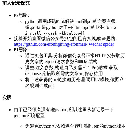
前人记录探究
P2思路:
python调用成熟的lib解决html到pdf的方案有很
多.pdfkit是python对于wkhtmltopdf的封装.
brew
install --cask wkhtmltopdf
接着开始查看微信公众号抓包的已有实践,验证思路:
https://github.com/efonfighting/efonmark-wechat-spider
P1思路:
通过抓包工具,分析微信公众号正常HTTP(s)获取历
史文章的request请求参数和响应结构
调整/注入参数,构造自己所需HTTP(s)请求,获取
response后,摘取所需的文章url,保存待用
将上述获得的url链接遍历处理,调用P2模块,依照命
名规则生成pdf
实践
由于已经很久没有碰python,所以这里从新记录一下
python环境配置
为避免python包依赖耦合管理混乱,bin的python版本