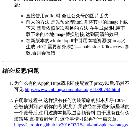
题:
直接使用pdfkit时,会让公众号的图片丢失
前人的方法,是先预处理html,并将其中的image下载
下来,然后依照依次替换的方法,在生成pdf时,用下
载下来的本地image替换链接,达到高清的效果
在新版本的wkhtmltopdf中引用本地资源(如image)
生成pdf时,需要额外添加—enable-local-file-access 参
数,否则会报错.
结论/反思/问题
为什么有的App的Https请求即使配置了proxy以后,仍然不
可见
https://www.cnblogs.com/lulianqi/p/11380794.html
在爬取过程中,这样没有任何伪装策略的脚本几乎100%
会被侦测到,然后你的号就没了.我曾经在开通知识星球的
一个账号后,使用过脚本抓取过音频资料.由于没有任何伪
装策略,直接被封号了. 这个事情可以再写一篇文章.
https://aaronice.github.io/2016/02/15/anti-anti-spider-strategy/