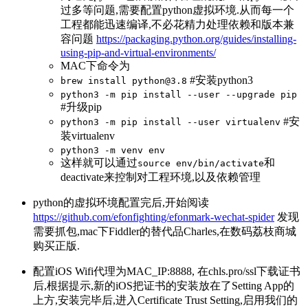
过多等问题,需要配置python虚拟环境.从而每一个
工程都能迅速编译,不必花精力处理依赖和版本兼
容问题
https://packaging.python.org/guides/installing-
using-pip-and-virtual-environments/
MAC下命令为
#安装python3
brew install
python@3.8
python3 -m pip install --user --upgrade pip
#升级pip
#安
python3 -m pip install --user virtualenv
装virtualenv
python3 -m venv env
这样就可以通过
和
source env/bin/activate
deactivate来控制对工程环境,以及依赖管理
python的虚拟环境配置完后,开始阅读
https://github.com/efonfighting/efonmark-wechat-spider
发现
需要抓包,mac下Fiddler的替代品Charles,在数码荔枝商城
购买正版.
配置iOS Wifi代理为MAC_IP:8888, 在chls.pro/ssl下载证书
后,根据提示,新的iOS把证书的安装放在了Setting App的
上方,安装完毕后,进入Certificate Trust Setting,启用我们的