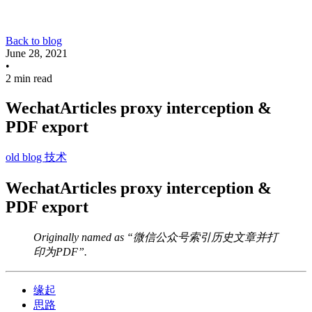
Back to blog
June 28, 2021
•
2 min read
WechatArticles proxy interception &
PDF export
old blog
技术
WechatArticles proxy interception &
PDF export
Originally named as “微信公众号索引历史文章并打
印为PDF”.
缘起
思路