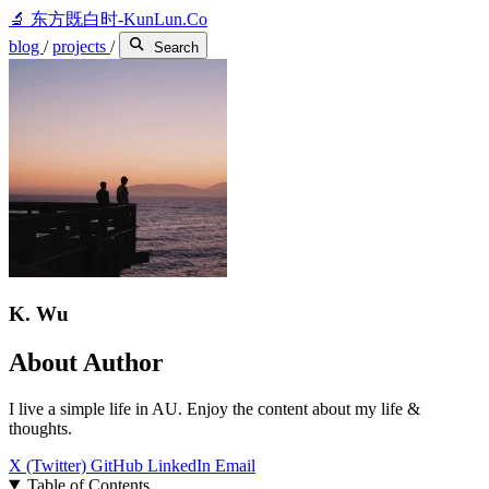
🔬
东方既白时-KunLun.Co
blog
/
projects
/
Search
K. Wu
About Author
I live a simple life in AU. Enjoy the content about my life &
thoughts.
X (Twitter)
GitHub
LinkedIn
Email
Table of Contents