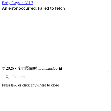
Early Days in AU 7
© 2026 • 东方既白时-KunLun.Co 🗻
Press
or click anywhere to close
Esc