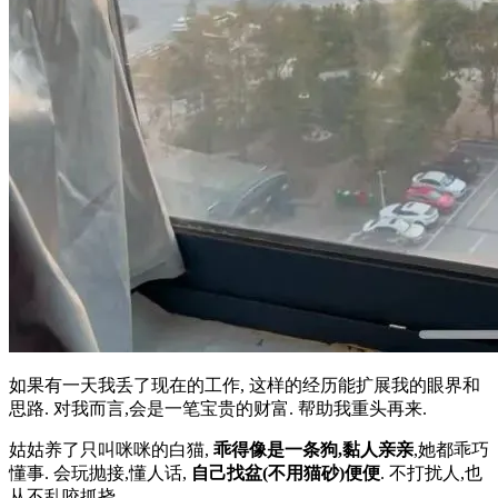
如果有一天我丢了现在的工作, 这样的经历能扩展我的眼界和
思路. 对我而言,会是一笔宝贵的财富. 帮助我重头再来.
姑姑养了只叫咪咪的白猫,
乖得像是一条狗,黏人亲亲
,她都乖巧
懂事. 会玩抛接,懂人话,
自己找盆(不用猫砂)便便
. 不打扰人,也
从不乱咬抓挠,