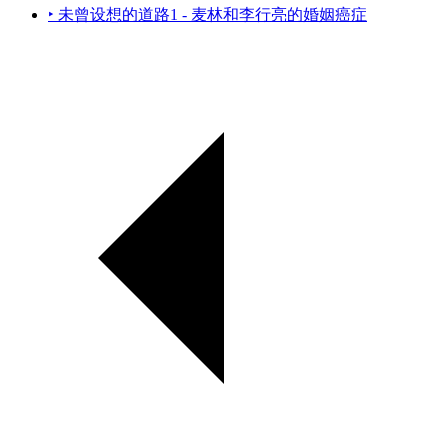
‣ 未曾设想的道路1 - 麦林和李行亮的婚姻癌症