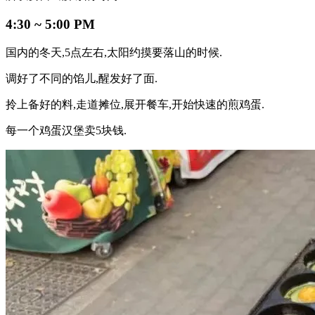
4:30 ~ 5:00 PM
国内的冬天,5点左右,太阳约摸要落山的时候.
调好了不同的馅儿,醒发好了面.
拎上备好的料,走道摊位,展开餐车,开始快速的煎鸡蛋.
每一个鸡蛋汉堡卖5块钱.