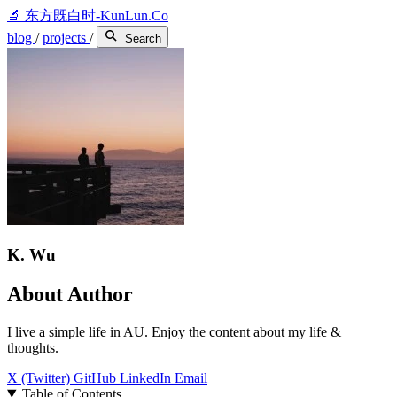
🔬
东方既白时-KunLun.Co
blog
/
projects
/
Search
K. Wu
About Author
I live a simple life in AU. Enjoy the content about my life &
thoughts.
X (Twitter)
GitHub
LinkedIn
Email
Table of Contents