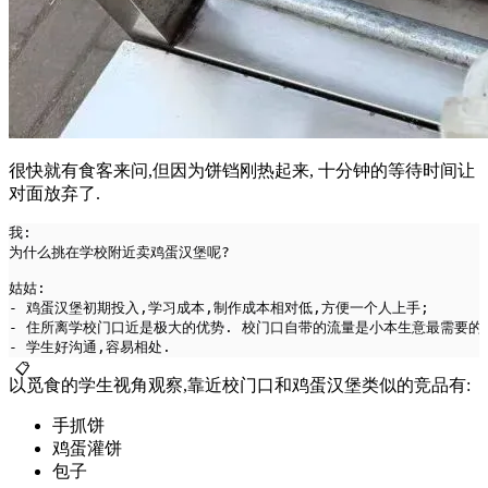
很快就有食客来问,但因为饼铛刚热起来, 十分钟的等待时间让
对面放弃了.
我: 
为什么挑在学校附近卖鸡蛋汉堡呢?
姑姑:
- 鸡蛋汉堡初期投入,学习成本,制作成本相对低,方便一个人上手; 
- 住所离学校门口近是极大的优势. 校门口自带的流量是小本生意最需要的
- 学生好沟通,容易相处.
📋
以觅食的学生视角观察,靠近校门口和鸡蛋汉堡类似的竞品有:
手抓饼
鸡蛋灌饼
包子