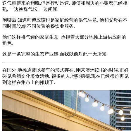
送气师傅来的稍晚,但是行动迅速. 师傅和周边的小贩都已经相
熟, 一边换煤气坛,一边闲聊.
闲聊后,知道师傅应该也是家庭经营的供气生意. 他和父母在不
同时间段,给不同位置的餐饮业服务.
他们这样换气罐的家庭生意, 承担着大部分地摊上游供应商的
角色.
这是一条完整的生态产业链,而我以前对此一无所知.
在国外,地摊通常以餐车的形式存在. 刚来澳洲读书的时候,正好
碰见希腊文化美食活动. 很多的人,熙熙攘攘,现在已经很难再见
到这样在集市上的摊贩了.