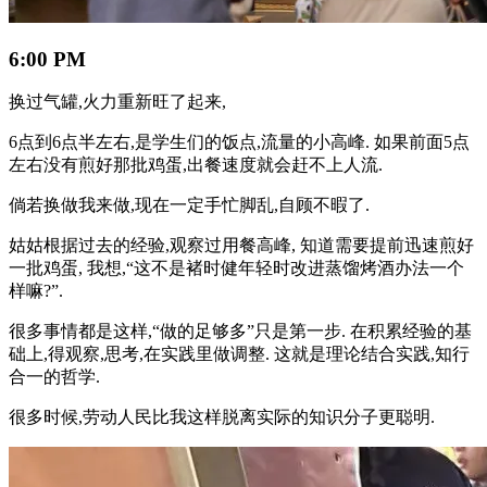
6:00 PM
换过气罐,火力重新旺了起来,
6点到6点半左右,是学生们的饭点,流量的小高峰. 如果前面5点
左右没有煎好那批鸡蛋,出餐速度就会赶不上人流.
倘若换做我来做,现在一定手忙脚乱,自顾不暇了.
姑姑根据过去的经验,观察过用餐高峰, 知道需要提前迅速煎好
一批鸡蛋, 我想,“这不是褚时健年轻时改进蒸馏烤酒办法一个
样嘛?”.
很多事情都是这样,“做的足够多”只是第一步. 在积累经验的基
础上,得观察,思考,在实践里做调整. 这就是理论结合实践,知行
合一的哲学.
很多时候,劳动人民比我这样脱离实际的知识分子更聪明.