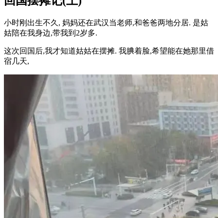
回国摆摊记(上)
小时刚出生不久, 妈妈还在武汉当老师,和爸爸两地分居. 是姑
姑陪在我身边,带我到2岁多.
这次回国后,我才知道姑姑在摆摊. 我腆着脸,希望能在她那里借
宿几天,