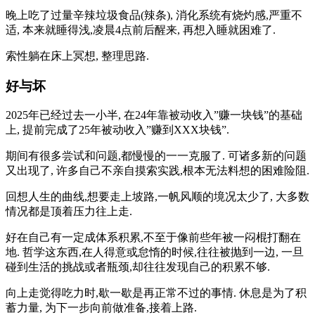
晚上吃了过量辛辣垃圾食品(辣条), 消化系统有烧灼感,严重不
适, 本来就睡得浅,凌晨4点前后醒来, 再想入睡就困难了.
索性躺在床上冥想, 整理思路.
好与坏
2025年已经过去一小半, 在24年靠被动收入”赚一块钱”的基础
上, 提前完成了25年被动收入”赚到XXX块钱”.
期间有很多尝试和问题,都慢慢的一一克服了. 可诸多新的问题
又出现了, 许多自己不亲自摸索实践,根本无法料想的困难险阻.
回想人生的曲线,想要走上坡路,一帆风顺的境况太少了, 大多数
情况都是顶着压力往上走.
好在自己有一定成体系积累,不至于像前些年被一闷棍打翻在
地. 哲学这东西,在人得意或怠惰的时候,往往被抛到一边, 一旦
碰到生活的挑战或者瓶颈,却往往发现自己的积累不够.
向上走觉得吃力时,歇一歇是再正常不过的事情. 休息是为了积
蓄力量, 为下一步向前做准备,接着上路.