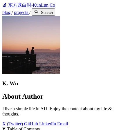
🔬
东方既白时-KunLun.Co
blog
/
projects
/
Search
K. Wu
About Author
I live a simple life in AU. Enjoy the content about my life &
thoughts.
X (Twitter)
GitHub
LinkedIn
Email
Table of Contents