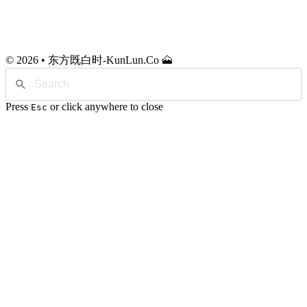
© 2026 • 东方既白时-KunLun.Co 🗻
Press
or click anywhere to close
Esc