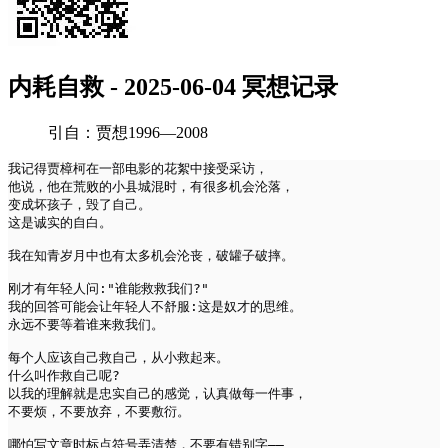
内耗自救 - 2025-06-04 冥想记录
引自：贾想1996—2008
我记得贾樟柯在一部电影的花絮中接受采访，
他说，他在荒败的小县城混时，有很多机会沦落，
变成坏孩子，毁了自己。
这是诚实的自白。
我在知青岁月中也有太多机会沦丧，破罐子破摔。
刚才有年轻人问:"谁能救救我们?"
我的回答可能会让年轻人不舒服:这是奴才的思维。
永远不要等着谁来救我们。
每个人应该自己救自己，从小救起来。
什么叫作救自己呢?
以我的理解就是忠实自己的感觉，认真做每一件事，
不要烦，不要放弃，不要敷衍。
哪怕写文章时标点符号弄清楚，不要有错别字——