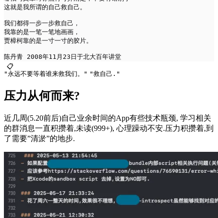
这就是我所谓的自己救自己。
我们都得一步一步救自己，
我靠的是一笔一笔地画画，
贾樟柯靠的是一寸一寸的胶片。
陈丹青 2008年11月23日于北大百年讲堂
📋
"永远不要等着谁来救我们。"
"救自己."
压力从何而来?
近几周(5.20前后)自己业余时间的App有些技术瓶颈, 学习相关
的群消息一直积攒着,未读(999+), 心理躁动不安.压力积攒着,到
了需要”清淤”的地步.