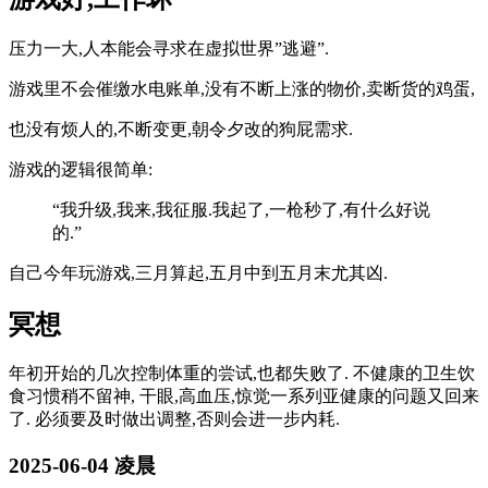
压力一大,人本能会寻求在虚拟世界”逃避”.
游戏里不会催缴水电账单,没有不断上涨的物价,卖断货的鸡蛋,
也没有烦人的,不断变更,朝令夕改的狗屁需求.
游戏的逻辑很简单:
“我升级,我来,我征服.我起了,一枪秒了,有什么好说
的.”
自己今年玩游戏,三月算起,五月中到五月末尤其凶.
冥想
年初开始的几次控制体重的尝试,也都失败了. 不健康的卫生饮
食习惯稍不留神, 干眼,高血压,惊觉一系列亚健康的问题又回来
了. 必须要及时做出调整,否则会进一步内耗.
2025-06-04 凌晨