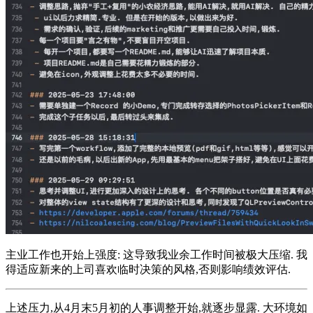
主业工作也开始上强度: 这导致我业余工作时间被极大压缩. 我
得适应新来的上司喜欢临时决策的风格,否则影响绩效评估.
上述压力,从4月末5月初的人事调整开始,就逐步显露. 大环境如