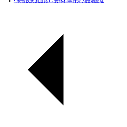
‣ 未曾设想的道路1 - 麦林和李行亮的婚姻癌症