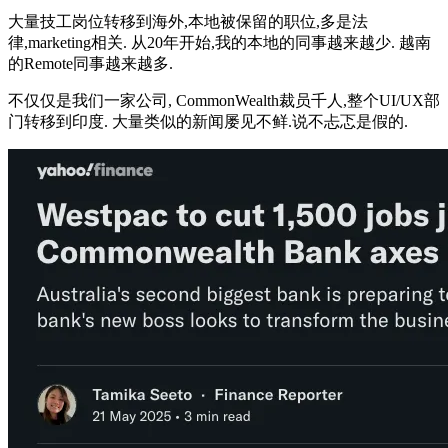
大量技工岗位转移到海外,本地被保留的职位,多是法
律,marketing相关. 从20年开始,我的本地的同事越来越少. 越南
的Remote同事越来越多.
不仅仅是我们一家公司, CommonWealth裁员千人,整个UI/UX部
门转移到印度. 大量类似的新闻屡见不鲜.说不忐忑是假的.