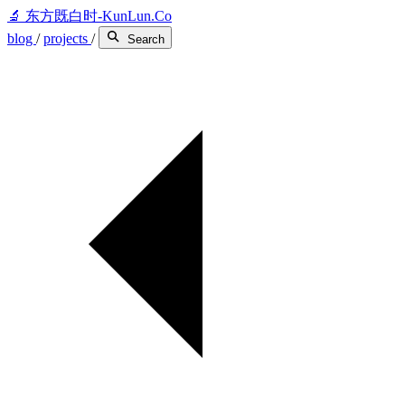
🔬
东方既白时-KunLun.Co
blog
/
projects
/
Search